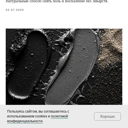
Натуральный способ снять боль и воспаление без лекарств.
02.07.2025
Пользуясь сайтом, вы соглашаетесь с
Виды лечебных грязей: польза, свойства и рекомендации
Хорошо
использованием cookies и
политикой
конфиденциальности
.