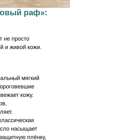
овый раф»:
т не просто
й и живой кожи.
альный мягкий
 ороговевшие
вежает кожу.
ов,
ляет.
лассическая
асло насыщает
защитную плёнку,