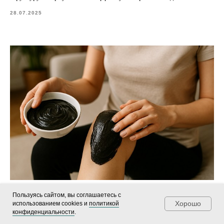
28.07.2025
Пользуясь сайтом, вы соглашаетесь с
Лечение артрита с помощью сульфидно‑иловой грязи из
Хорошо
использованием cookies и
политикой
Сергиевских минеральных вод
конфиденциальности
.