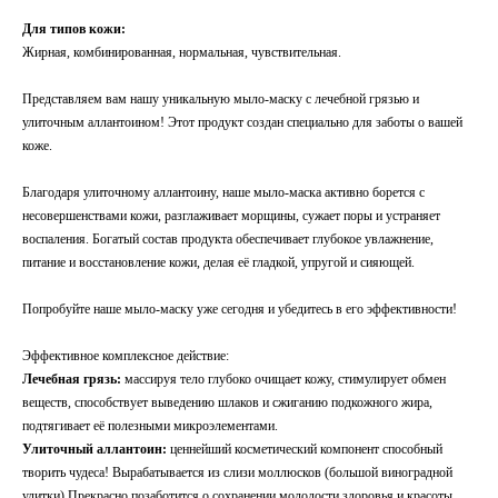
Для типов кожи:
Жирная, комбинированная, нормальная, чувствительная.
Представляем вам нашу уникальную мыло-маску с лечебной грязью и
улиточным аллантоином! Этот продукт создан специально для заботы о вашей
коже.
Благодаря улиточному аллантоину, наше мыло-маска активно борется с
несовершенствами кожи, разглаживает морщины, сужает поры и устраняет
воспаления. Богатый состав продукта обеспечивает глубокое увлажнение,
питание и восстановление кожи, делая её гладкой, упругой и сияющей.
Попробуйте наше мыло-маску уже сегодня и убедитесь в его эффективности!
Эффективное комплексное действие:
Лечебная грязь:
массируя тело глубоко очищает кожу, стимулирует обмен
веществ, способствует выведению шлаков и сжиганию подкожного жира,
подтягивает её полезными микроэлементами.
Улиточный аллантоин:
ценнейший косметический компонент способный
творить чудеса! Вырабатывается из слизи моллюсков (большой виноградной
улитки) Прекрасно позаботится о сохранении молодости здоровья и красоты