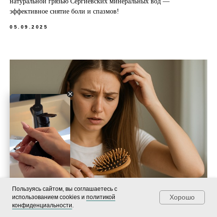
натуральной грязью Сергиевских минеральных вод —
эффективное снятие боли и спазмов!
05.09.2025
Пользуясь сайтом, вы соглашаетесь с
Хорошо
использованием cookies и
политикой
конфиденциальности
.
Как остановить выпадение и восстановить волосы: