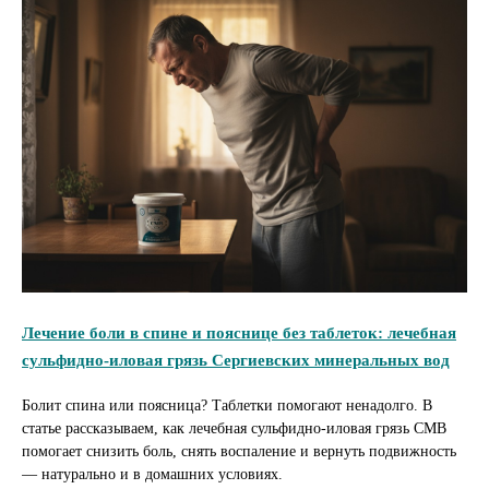
Лечение боли в спине и пояснице без таблеток: лечебная
сульфидно-иловая грязь Сергиевских минеральных вод
Болит спина или поясница? Таблетки помогают ненадолго. В
статье рассказываем, как лечебная сульфидно-иловая грязь СМВ
помогает снизить боль, снять воспаление и вернуть подвижность
— натурально и в домашних условиях.