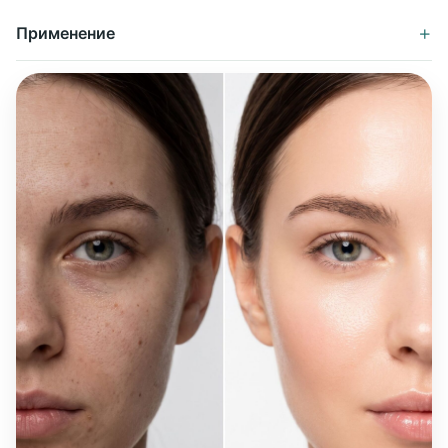
Лечебная грязь Сергиевских источников, эфирные масла
+
Применение
чайного дерева и лавра, экстракты ламинарии, фиалки,
хвоща, донника, моркови, витамин Е, уголь бамбуковый.
Инструкция по использованию:
Намыльте руки тёплой водой, вспеньте мыло до лёгкой
пены, нанесите на кожу лица, шеи или тела мягкими
круговыми движениями. Оставьте на 1–2 минуты для
активного действия компонентов, затем смойте тёплой
водой. Подходит для ежедневного использования утром и
вечером.